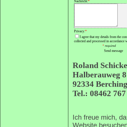
Nachricht:
*
Privacy:
*
I agree that my details from the co
collected and processed in accordance 
*
required
Send message
Roland Schicke
Halberauweg 8
92334 Berchin
Tel.: 08462 767
Ich freue mich, d
Website besuchen