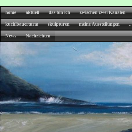
home
aktuell
das bin ich
zwischen zwei Kanälen
kuchlbauerturm
skulpturen
meine Ausstellungen
.
News
Nachrichten