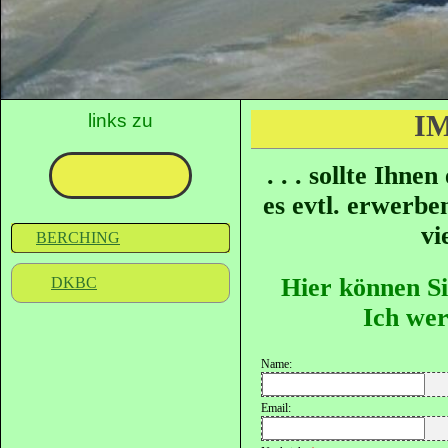
links zu
I
. . . sollte Ihn
es evtl. erwerbe
vi
BERCHING
Hier können Si
DKBC
Ich wer
Name:
Email: