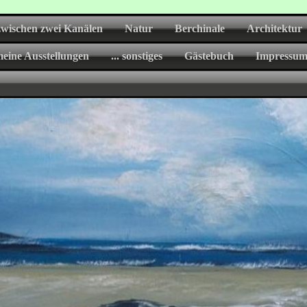
zwischen zwei Kanälen
Natur
Berchinale
Architektur
eine Ausstellungen
... sonstiges
Gästebuch
Impressu