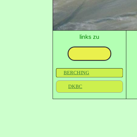
links zu
BERCHING
DKBC