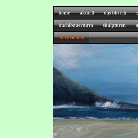
home
aktuell
das bin ich
kuchlbauerturm
skulpturen
m
Nachrichten