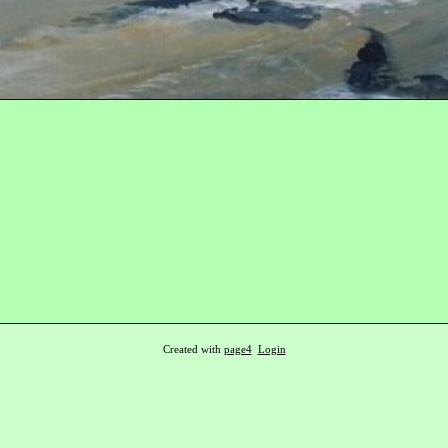
Created with
page4
Login