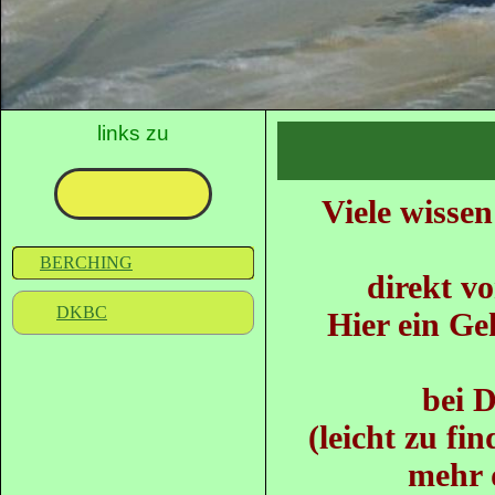
links zu
Viele wissen
BERCHING
direkt v
DKBC
Hier ein Ge
bei
(leicht zu fi
mehr 