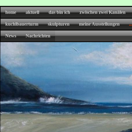
home
aktuell
das bin ich
zwischen zwei Kanälen
kuchlbauerturm
skulpturen
meine Ausstellungen
.
News
Nachrichten