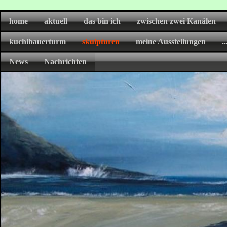
home
aktuell
das bin ich
zwischen zwei Kanälen
kuchlbauerturm
skulpturen
meine Ausstellungen
.
News
Nachrichten