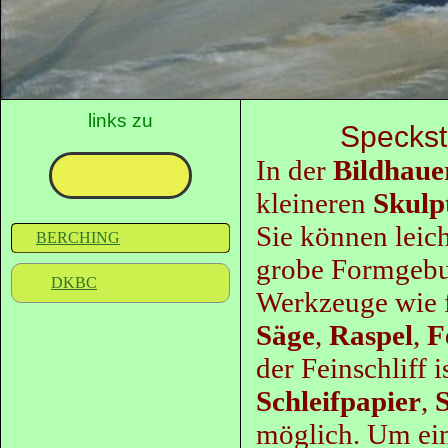
links zu
Speckst
In der
Bildhaue
kleineren
Skulp
Sie können leich
BERCHING
grobe Formgebun
DKBC
Werkzeuge wie f
Säge
,
Raspel
,
F
der Feinschliff 
Schleifpapier
,
S
möglich. Um ein