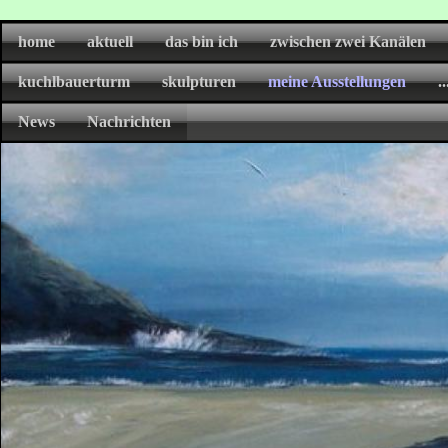
home
aktuell
das bin ich
zwischen zwei Kanälen
kuchlbauerturm
skulpturen
meine Ausstellungen
.
News
Nachrichten