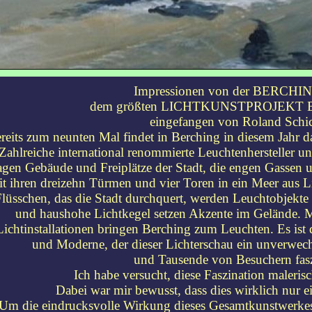
Impressionen von der BERCHI
dem größten LICHTKUNSTPROJEKT B
eingefangen von Roland Schi
reits zum neunten Mal findet in Berching in diesem Jahr da
Zahlreiche international renommierte Leuchtenhersteller u
gen Gebäude und Freiplätze der Stadt, die engen Gassen un
t ihren dreizehn Türmen und vier Toren in ein Meer aus L
lüsschen, das die Stadt durchquert, werden Leuchtobjekte in
und haushohe Lichtkegel setzen Akzente im Gelände. M
Lichtinstallationen bringen Berching zum Leuchten. Es ist d
und Moderne, der dieser Lichterschau ein unverwech
und Tausende von Besuchern fasz
Ich habe versucht, diese Faszination maleri
Dabei war mir bewusst, dass dies wirklich nur e
Um die eindrucksvolle Wirkung dieses Gesamtkunstwerkes 