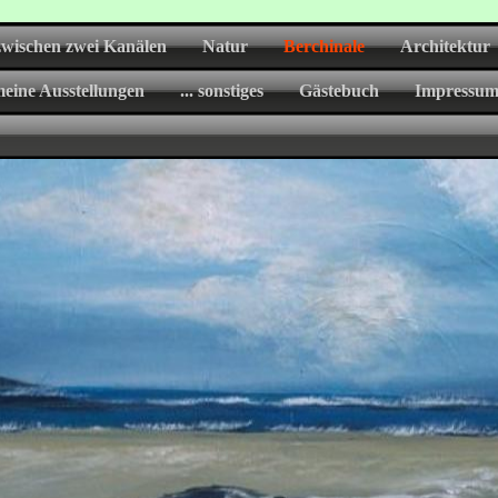
zwischen zwei Kanälen
Natur
Berchinale
Architektur
eine Ausstellungen
... sonstiges
Gästebuch
Impressu