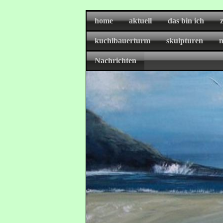
home
aktuell
das bin ich
kuchlbauerturm
skulpturen
m
Nachrichten