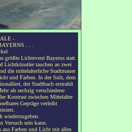
NALE -
AYERNS . . .
ckel
s größte Lichtevent Bayerns statt.
nd Lichtkünstler tauchen an zwei
d die mittelalterliche Stadtmauer
icht und Farben. In der Sulz, dem
stalliert, der Stadtbach erstrahlt
ehr als sechzig verschiedene
er Kontrast zwischen Mittelalter
selbares Gepräge verleiht
iniert.
sch wiederzugeben.
in Versuch sein kann.
aus Farben und Licht mit allen