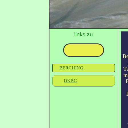
links zu
Be
BERCHING
Ta
mi
DKBC
F