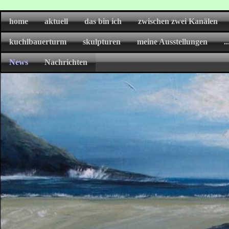
home
aktuell
das bin ich
zwischen zwei Kanälen
kuchlbauerturm
skulpturen
meine Ausstellungen
.
News
Nachrichten